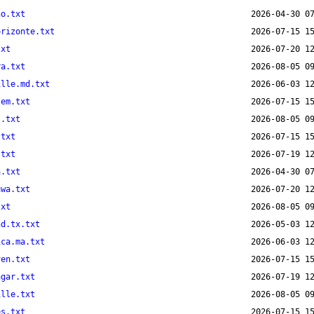
no.txt
orizonte.txt
txt
ra.txt
ille.md.txt
lem.txt
s.txt
.txt
.txt
a.txt
awa.txt
txt
nd.tx.txt
ica.ma.txt
ven.txt
agar.txt
ille.txt
es.txt