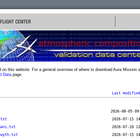
 on this website. For a general overview of where to download Aura Mission s
d Data
page.
Last modifie
.txt
mani.txt
twyth.txt