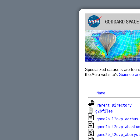
Specialized datasets are found
the Aura website's
Science an
Name
Parent Directory
g2bfiles
gome2b_l2ovp_aarhus
gome2b_l2ovp_abastu
gome2b_l2ovp_aberys