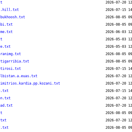
xt
s.hill.txt
.bukhoosh.txt
abi.txt
.me.txt
xt
de.txt
aranimg.txt
stigarribia.txt
etirosi.txt
elbistan.a.euas.txt
dimitrios.kardia.pp.kozani.txt
u.txt
on.txt
bad.txt
xt
.txt
f.txt