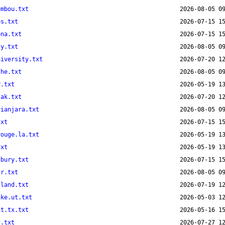
umbou.txt
os.txt
ona.txt
ly.txt
niversity.txt
che.txt
r.txt
.ak.txt
rianjara.txt
txt
rouge.la.txt
txt
dbury.txt
ur.txt
sland.txt
ake.ut.txt
nt.tx.txt
g.txt