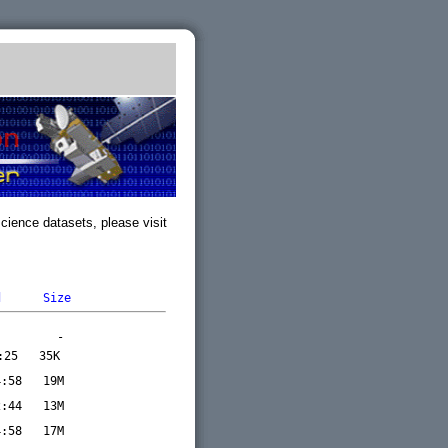
cience datasets, please visit
d
Size