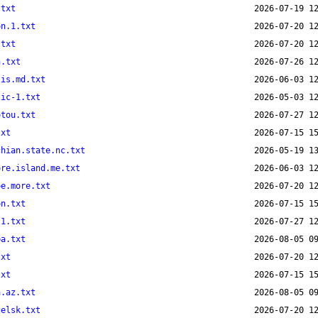
.txt
on.1.txt
.txt
n.txt
lis.md.txt
tic-1.txt
otou.txt
txt
chian.state.nc.txt
ore.island.me.txt
oe.more.txt
on.txt
-1.txt
pa.txt
txt
txt
a.az.txt
gelsk.txt