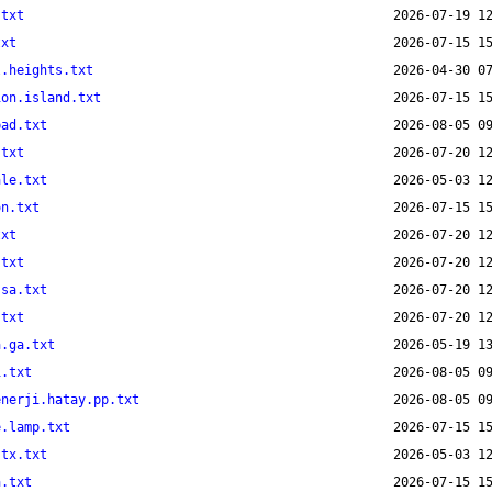
.txt
txt
l.heights.txt
ion.island.txt
bad.txt
.txt
ale.txt
on.txt
txt
.txt
ssa.txt
.txt
a.ga.txt
1.txt
enerji.hatay.pp.txt
e.lamp.txt
.tx.txt
a.txt