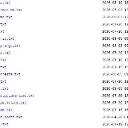
la.txt
erque.nm.txt
.md.txt
.txt
txt
dria.txt
springs.txt
ta.txt
.txt
.txt
loresta.txt
.txt
a.txt
io.pp.amintaio.txt
dam.island.txt
dam.txt
en.scott.txt
s.txt