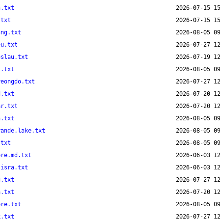
n.txt
.txt
ang.txt
eu.txt
eslau.txt
z.txt
yeongdo.txt
d.txt
ar.txt
n.txt
rande.lake.txt
.txt
ore.md.txt
.isra.txt
g.txt
a.txt
ore.txt
k.txt